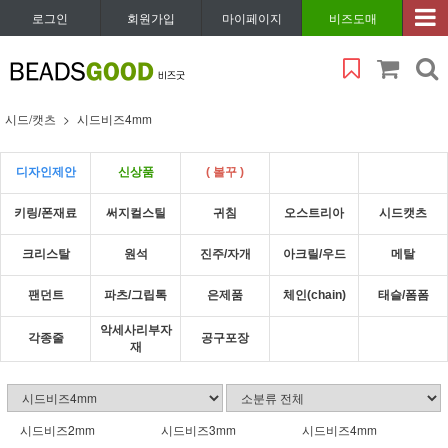
로그인
회원가입
마이페이지
비즈도매
시드/캣츠
시드비즈4mm
디자인제안
신상품
( 볼꾸 )
키링/폰재료
써지컬스틸
귀침
오스트리아
시드캣츠
크리스탈
원석
진주/자개
아크릴/우드
메탈
팬던트
파츠/그립톡
은제품
체인(chain)
태슬/폼폼
악세사리부자
각종줄
공구포장
재
시드비즈2mm
시드비즈3mm
시드비즈4mm