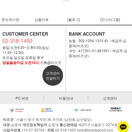
문의게시판
상품리뷰
[블로그]
[인스타그램]
CUSTOMER CENTER
BANK ACCOUNT
02-318-1450
농협 : 302-1254-1315-81 / 예금주:김
종재(비즈굿)
평일:오전9:30~오후4:30(점심
국민 : 417201-01-281551 / 예금주:김
11:30~12:30)
종재(비즈굿)
토요일,일요일,공휴일 휴무
당일발송마감 오전10시
카톡@비즈굿
고객센터
연결하기
PC 버전
이용안내
고객센터
비즈굿
/ 서울시 중구 퇴계로 36, 615호 (남창동,삼선빌딩)
대표
김종재
개인정보책임자
김종재
통신판매업
제2013 서울중구 0274호
사업자번호
110-07-55704 /
전화
02-318-1450 help@beadsgood.com