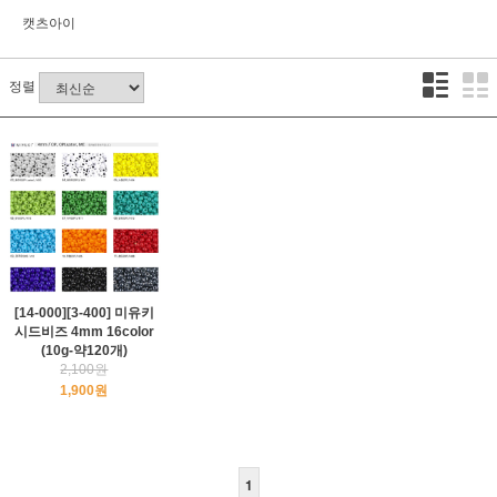
캣츠아이
정렬
[14-000][3-400] 미유키
시드비즈 4mm 16color
(10g-약120개)
2,100원
1,900원
1