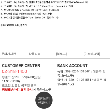
문의게시판
상품리뷰
[블로그]
[인스타그램]
CUSTOMER CENTER
BANK ACCOUNT
02-318-1450
농협 : 302-1254-1315-81 / 예금주:김
종재(비즈굿)
평일:오전9:30~오후4:30(점심
국민 : 417201-01-281551 / 예금주:김
11:30~12:30)
종재(비즈굿)
토요일,일요일,공휴일 휴무
당일발송마감 오전10시
카톡@비즈굿
고객센터
연결하기