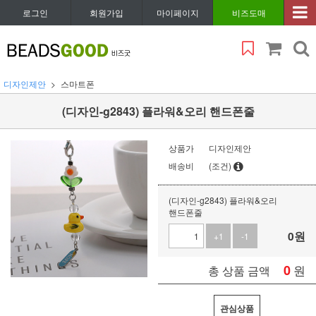
로그인
회원가입
마이페이지
비즈도매
디자인제안
스마트폰
(디자인-g2843) 플라워&오리 핸드폰줄
상품가
디자인제안
배송비
(조건)
(디자인-g2843) 플라워&오리
핸드폰줄
0
원
+1
-1
0
원
총 상품 금액
관심상품