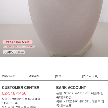
문의게시판
상품리뷰
[블로그]
[인스타그램]
CUSTOMER CENTER
BANK ACCOUNT
02-318-1450
농협 : 302-1254-1315-81 / 예금주:김
종재(비즈굿)
평일:오전9:30~오후4:30(점심
국민 : 417201-01-281551 / 예금주:김
11:30~12:30)
종재(비즈굿)
토요일,일요일,공휴일 휴무