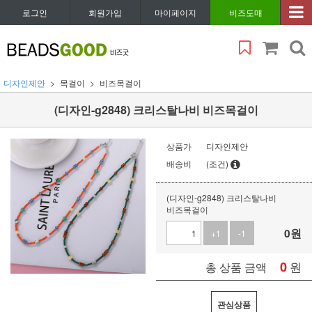
로그인
회원가입
마이페이지
비즈도매
디자인제안
목걸이
비즈목걸이
(디자인-g2848) 크리스탈나비 비즈목걸이
상품가
디자인제안
배송비
(조건)
(디자인-g2848) 크리스탈나비
비즈목걸이
0
원
+1
-1
0
원
총 상품 금액
관심상품