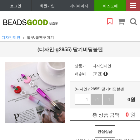
로그인
회원가입
마이페이지
비즈도매
디자인제안
볼꾸/볼펜꾸미기
(디자인-g2855) 딸기비딩볼펜
상품가
디자인제안
배송비
(조건)
(디자인-g2855) 딸기비딩볼펜
0
원
+1
-1
0
원
총 상품 금액
관심상품