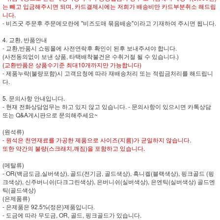
는 빼고 입금해주시면 되며, 카드결제시에는 저희가 배송비만 카드부분취소 해드립
니다.
- 비즈굿 주문후 주문메모란에 "비즈도매 묶음배송"이라고 기재하여 주시면 됩니다.
4. 교환, 반품안내
- 교환,반품시 쇼핑몰에 사전연락후 확인이 된후 보내주셔야 합니다.
(사전동의없이 보낸 상품, 타택배착불건은 수취거절 될 수 있습니다.)
(교환반품은 상품수기준 최대10개까지만 가능합니다)
- 제품누락(불량포함)시 고객요청에 따라 재배송처리 또는 적립금처리를 해드립니
다.
5. 문의사항 안내입니다.
- 현재 전화상담업무는 하고 있지 않고 있습니다. - 문의사항이 있으시면 카톡상담
또는 Q&A게시판으로 문의해주세요~
(원석류)
- 원석은 천연재료를 가공한 제품으로 사이즈(지름)가 균일하지 않습니다.
또한 약간의 불량(스크래치,깨짐)을 포함하고 있습니다.
(메탈류)
- OR(백금도금,실버색상), 골드(전기금, 골드색상), 흑니켈(블랙색상), 핑크골드 (핑
크색상), 신주버니쉬(다크그린색상), 은버니쉬(실버색상), 은엔틱(실버색상) 골드엔
틱(골드색상)
(은제품류)
- 은제품은 92.5%(정은)제품입니다.
- 도금에 따라 무도금, OR, 골드, 핑크골드가 있습니다.