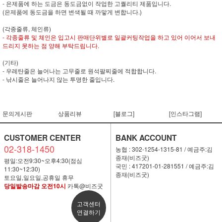
- 은제품에 하는 도금은 동도금없이 작업한 고퀄리티 제품입니다.
(은제품에 동도금을 하면 변색될 때 까맣게 변합니다.)
(각종줄류, 체인류)
- 각종줄류 및 체인은 입고시 판매단위별로 일괄커팅작업을 하고 있어 이어서 보내
드리지 못하는 점 양해 부탁드립니다.
(기타)
- 우레탄줄은 늘어나는 고무줄로 원석팔찌줄에 적합합니다.
- 낚시줄은 늘어나지 않는 투명한 줄입니다.
문의게시판
상품리뷰
[블로그]
[인스타그램]
CUSTOMER CENTER
BANK ACCOUNT
02-318-1450
농협 : 302-1254-1315-81 / 예금주:김
종재(비즈굿)
평일:오전9:30~오후4:30(점심
국민 : 417201-01-281551 / 예금주:김
11:30~12:30)
종재(비즈굿)
토요일,일요일,공휴일 휴무
당일발송마감 오전10시
카톡@비즈굿
고객센터
연결하기