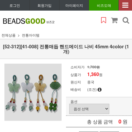
로그인
회원가입
마이페이지
비즈도매
전체상품
전통아이템
[52-312][41-008] 전통매듭 핸드메이드 나비 45mm 4color (1
개)
소비자가
1,700원
1,360
상품가
원
원산지
중국
배송비
(조건)
옵션
0
원
총 상품 금액