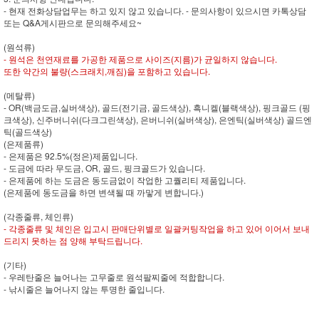
- 현재 전화상담업무는 하고 있지 않고 있습니다. - 문의사항이 있으시면 카톡상담
또는 Q&A게시판으로 문의해주세요~
(원석류)
- 원석은 천연재료를 가공한 제품으로 사이즈(지름)가 균일하지 않습니다.
또한 약간의 불량(스크래치,깨짐)을 포함하고 있습니다.
(메탈류)
- OR(백금도금,실버색상), 골드(전기금, 골드색상), 흑니켈(블랙색상), 핑크골드 (핑
크색상), 신주버니쉬(다크그린색상), 은버니쉬(실버색상), 은엔틱(실버색상) 골드엔
틱(골드색상)
(은제품류)
- 은제품은 92.5%(정은)제품입니다.
- 도금에 따라 무도금, OR, 골드, 핑크골드가 있습니다.
- 은제품에 하는 도금은 동도금없이 작업한 고퀄리티 제품입니다.
(은제품에 동도금을 하면 변색될 때 까맣게 변합니다.)
(각종줄류, 체인류)
- 각종줄류 및 체인은 입고시 판매단위별로 일괄커팅작업을 하고 있어 이어서 보내
드리지 못하는 점 양해 부탁드립니다.
(기타)
- 우레탄줄은 늘어나는 고무줄로 원석팔찌줄에 적합합니다.
- 낚시줄은 늘어나지 않는 투명한 줄입니다.