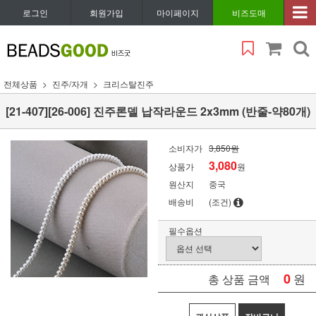
로그인
회원가입
마이페이지
비즈도매
전체상품
진주/자개
크리스탈진주
[21-407][26-006] 진주론델 납작라운드 2x3mm (반줄-약80개)
소비자가
3,850원
3,080
상품가
원
원산지
중국
배송비
(조건)
필수옵션
0
원
총 상품 금액