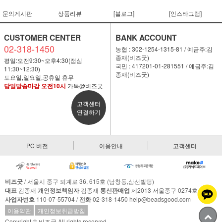
문의게시판
상품리뷰
[블로그]
[인스타그램]
CUSTOMER CENTER
BANK ACCOUNT
02-318-1450
농협 : 302-1254-1315-81 / 예금주:김
종재(비즈굿)
평일:오전9:30~오후4:30(점심
국민 : 417201-01-281551 / 예금주:김
11:30~12:30)
종재(비즈굿)
토요일,일요일,공휴일 휴무
당일발송마감 오전10시
카톡@비즈굿
고객센터
연결하기
PC 버전
이용안내
고객센터
비즈굿
/ 서울시 중구 퇴계로 36, 615호 (남창동,삼선빌딩)
대표
김종재
개인정보책임자
김종재
통신판매업
제2013 서울중구 0274호
사업자번호
110-07-55704 /
전화
02-318-1450 help@beadsgood.com
이용약관
개인정보취급방침
Copyright © 비즈굿 All rights reserved.