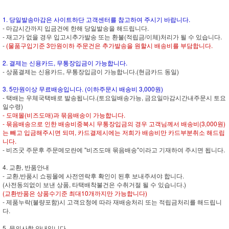
1. 당일발송마감은 사이트하단 고객센터를 참고하여 주시기 바랍니다.
- 마감시간까지 입금건에 한해 당일발송을 해드립니다.
- 재고가 없을 경우 입고시추가발송 또는 환불(적립금/이체)처리가 될 수 있습니다.
-
(물품구입기준 3만원이하 주문건은 추가발송을 원할시 배송비를 부담합니다.
2. 결제는 신용카드, 무통장입금이 가능합니다.
- 상품결제는 신용카드, 무통장입금이 가능합니다.(현금카드 동일)
3. 5만원이상 무료배송입니다. (이하주문시 배송비 3,000원)
- 택배는 우체국택배로 발송됩니다.(토요일배송가능, 금요일마감시간내주문시 토요
일수령)
- 도매몰(비즈도매)과 묶음배송이 가능합니다.
- 묶음배송으로 인한 배송비중복시 무통장입금의 경우 고객님께서 배송비(3,000원)
는 빼고 입금해주시면 되며, 카드결제시에는 저희가 배송비만 카드부분취소 해드립
니다.
- 비즈굿 주문후 주문메모란에 "비즈도매 묶음배송"이라고 기재하여 주시면 됩니다.
4. 교환, 반품안내
- 교환,반품시 쇼핑몰에 사전연락후 확인이 된후 보내주셔야 합니다.
(사전동의없이 보낸 상품, 타택배착불건은 수취거절 될 수 있습니다.)
(교환반품은 상품수기준 최대10개까지만 가능합니다)
- 제품누락(불량포함)시 고객요청에 따라 재배송처리 또는 적립금처리를 해드립니
다.
5. 문의사항 안내입니다.