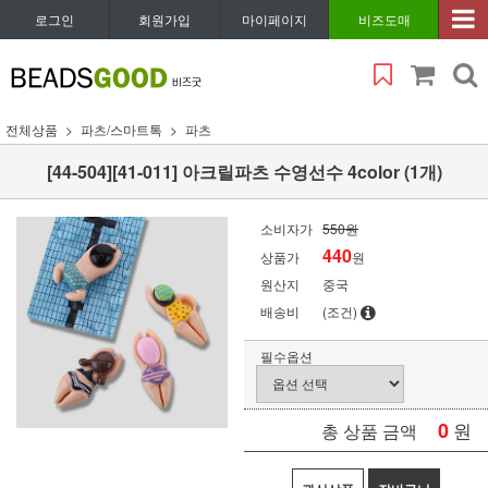
로그인
회원가입
마이페이지
비즈도매
전체상품
파츠/스마트톡
파츠
[44-504][41-011] 아크릴파츠 수영선수 4color (1개)
소비자가
550원
440
상품가
원
원산지
중국
배송비
(조건)
필수옵션
0
원
총 상품 금액