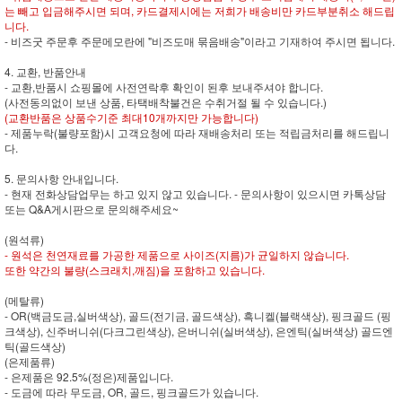
는 빼고 입금해주시면 되며, 카드결제시에는 저희가 배송비만 카드부분취소 해드립
니다.
- 비즈굿 주문후 주문메모란에 "비즈도매 묶음배송"이라고 기재하여 주시면 됩니다.
4. 교환, 반품안내
- 교환,반품시 쇼핑몰에 사전연락후 확인이 된후 보내주셔야 합니다.
(사전동의없이 보낸 상품, 타택배착불건은 수취거절 될 수 있습니다.)
(교환반품은 상품수기준 최대10개까지만 가능합니다)
- 제품누락(불량포함)시 고객요청에 따라 재배송처리 또는 적립금처리를 해드립니
다.
5. 문의사항 안내입니다.
- 현재 전화상담업무는 하고 있지 않고 있습니다. - 문의사항이 있으시면 카톡상담
또는 Q&A게시판으로 문의해주세요~
(원석류)
- 원석은 천연재료를 가공한 제품으로 사이즈(지름)가 균일하지 않습니다.
또한 약간의 불량(스크래치,깨짐)을 포함하고 있습니다.
(메탈류)
- OR(백금도금,실버색상), 골드(전기금, 골드색상), 흑니켈(블랙색상), 핑크골드 (핑
크색상), 신주버니쉬(다크그린색상), 은버니쉬(실버색상), 은엔틱(실버색상) 골드엔
틱(골드색상)
(은제품류)
- 은제품은 92.5%(정은)제품입니다.
- 도금에 따라 무도금, OR, 골드, 핑크골드가 있습니다.