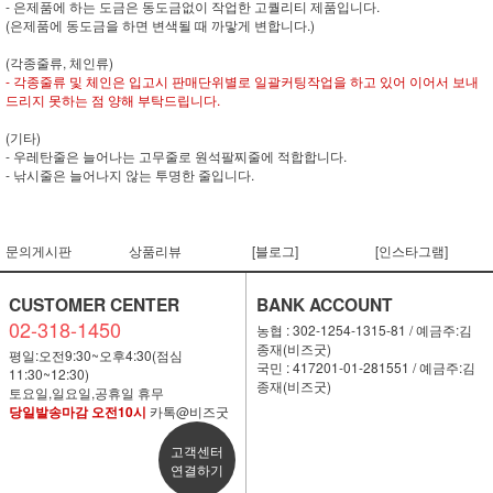
- 은제품에 하는 도금은 동도금없이 작업한 고퀄리티 제품입니다.
(은제품에 동도금을 하면 변색될 때 까맣게 변합니다.)
(각종줄류, 체인류)
- 각종줄류 및 체인은 입고시 판매단위별로 일괄커팅작업을 하고 있어 이어서 보내
드리지 못하는 점 양해 부탁드립니다.
(기타)
- 우레탄줄은 늘어나는 고무줄로 원석팔찌줄에 적합합니다.
- 낚시줄은 늘어나지 않는 투명한 줄입니다.
문의게시판
상품리뷰
[블로그]
[인스타그램]
CUSTOMER CENTER
BANK ACCOUNT
02-318-1450
농협 : 302-1254-1315-81 / 예금주:김
종재(비즈굿)
평일:오전9:30~오후4:30(점심
국민 : 417201-01-281551 / 예금주:김
11:30~12:30)
종재(비즈굿)
토요일,일요일,공휴일 휴무
당일발송마감 오전10시
카톡@비즈굿
고객센터
연결하기