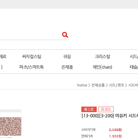
재료
써지컬스틸
귀침
크리스탈
시드
 }
파츠/스마트톡
은제품
체인(chain)
태슬
home
>
전체상품
>
시드/캣츠
>
시드비
[13-000][3-200] 미유키 시드
소비자가격
2,100원
판매가격
1,900원