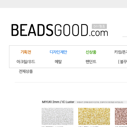
기획전
디자인제안
신상품
키링/폰
아크릴/우드
메탈
펜던트
{ 볼꾸
전체상품