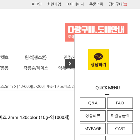
로그인
회원가입
마이페이지
주문조회
장바구니
(
0
)
/캣츠
원석(젬스톤)
진주/자개
오스트리아
/폼폼
각종줄/레이스
악세사리부자재
공구/포장
즈2mm
> [13-000][3-200] 미유키 시드비즈 2mm 130color (10g-약1000개)
QUICK MENU
Q&A
FAQ
상품리뷰
회원등급제
비즈 2mm 130color (10g-약1000개)
MYPAGE
CART