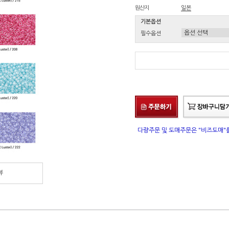
원산지
일본
기본옵션
필수옵션
다량주문 및 도매주문은 "비즈도매
뷰