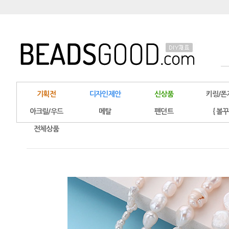
기획전
디자인제안
신상품
키링/폰
아크릴/우드
메탈
펜던트
{ 볼꾸
전체상품