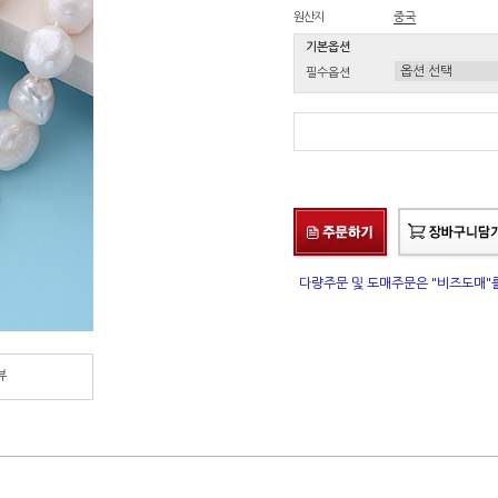
원산지
중국
기본옵션
필수옵션
다량주문 및 도매주문은 "비즈도매
뷰