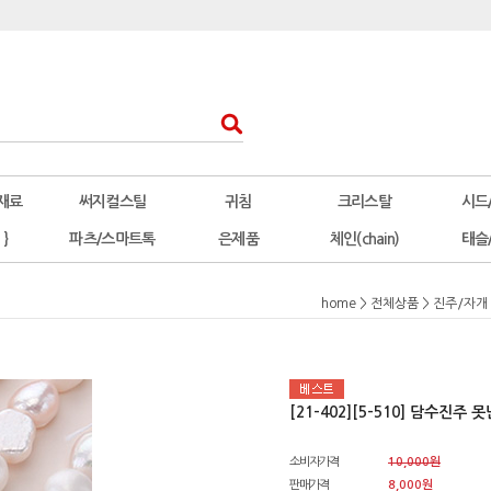
재료
써지컬스틸
귀침
크리스탈
시드
 }
파츠/스마트톡
은제품
체인(chain)
태슬
home
>
전체상품
>
진주/자개
[21-402][5-510] 담수진주 
소비자가격
10,000원
판매가격
8,000원