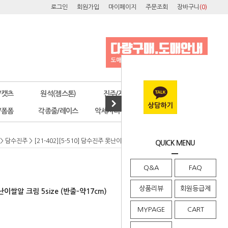
로그인
회원가입
마이페이지
주문조회
장바구니
(
0
)
/캣츠
원석(젬스톤)
진주/자개
오스트리아
/폼폼
각종줄/레이스
악세사리부자재
공구/포장
>
담수진주
> [21-402][5-510] 담수진주 못난이쌀알 크림 5size (반줄-약17cm)
QUICK MENU
Q&A
FAQ
상품리뷰
회원등급제
못난이쌀알 크림 5size (반줄-약17cm)
MYPAGE
CART