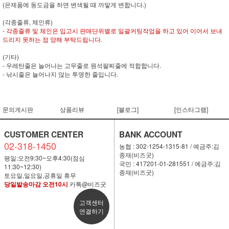
(은제품에 동도금을 하면 변색될 때 까맣게 변합니다.)
(각종줄류, 체인류)
- 각종줄류 및 체인은 입고시 판매단위별로 일괄커팅작업을 하고 있어 이어서 보내
드리지 못하는 점 양해 부탁드립니다.
(기타)
- 우레탄줄은 늘어나는 고무줄로 원석팔찌줄에 적합합니다.
- 낚시줄은 늘어나지 않는 투명한 줄입니다.
문의게시판
상품리뷰
[블로그]
[인스타그램]
CUSTOMER CENTER
BANK ACCOUNT
02-318-1450
농협 : 302-1254-1315-81 / 예금주:김
종재(비즈굿)
평일:오전9:30~오후4:30(점심
국민 : 417201-01-281551 / 예금주:김
11:30~12:30)
종재(비즈굿)
토요일,일요일,공휴일 휴무
당일발송마감 오전10시
카톡@비즈굿
고객센터
연결하기