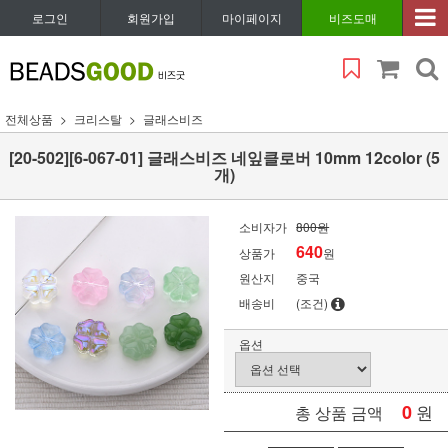
로그인
회원가입
마이페이지
비즈도매
전체상품
크리스탈
글래스비즈
[20-502][6-067-01] 글래스비즈 네잎클로버 10mm 12color (5
개)
소비자가
800원
640
상품가
원
원산지
중국
배송비
(조건)
옵션
0
원
총 상품 금액