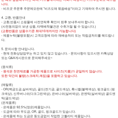
니다.
- 비즈굿 주문후 주문메모란에 "비즈도매 묶음배송"이라고 기재하여 주시면 됩니다.
4. 교환, 반품안내
- 교환,반품시 쇼핑몰에 사전연락후 확인이 된후 보내주셔야 합니다.
(사전동의없이 보낸 상품, 타택배착불건은 수취거절 될 수 있습니다.)
(교환반품은 상품수기준 최대10개까지만 가능합니다)
- 제품누락(불량포함)시 고객요청에 따라 재배송처리 또는 적립금처리를 해드립니
다.
5. 문의사항 안내입니다.
- 현재 전화상담업무는 하고 있지 않고 있습니다. - 문의사항이 있으시면 카톡상담
또는 Q&A게시판으로 문의해주세요~
(원석류)
- 원석은 천연재료를 가공한 제품으로 사이즈(지름)가 균일하지 않습니다.
또한 약간의 불량(스크래치,깨짐)을 포함하고 있습니다.
(메탈류)
- OR(백금도금,실버색상), 골드(전기금, 골드색상), 흑니켈(블랙색상), 핑크골드 (핑
크색상), 신주버니쉬(다크그린색상), 은버니쉬(실버색상), 은엔틱(실버색상) 골드엔
틱(골드색상)
(은제품류)
- 은제품은 92.5%(정은)제품입니다.
- 도금에 따라 무도금, OR, 골드, 핑크골드가 있습니다.
- 은제품에 하는 도금은 동도금없이 작업한 고퀄리티 제품입니다.