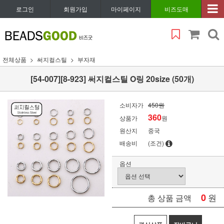
로그인
회원가입
마이페이지
비즈도매
전체상품
써지컬스틸
부자재
[54-007][8-923] 써지컬스틸 O링 20size (50개)
소비자가
450원
360
상품가
원
원산지
중국
배송비
(조건)
옵션
0
원
총 상품 금액