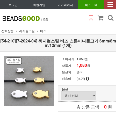
로그인
회원가입
마이페이지
비즈도매
전체상품
써지컬스틸
비즈
[54-210][7-2024-04] 써지컬스틸 비즈 스톤미니물고기 6mm/8m
m/12mm (1개)
소비자가
1,350원
1,080
상품가
원
원산지
중국
배송비
(조건)
옵션
0
원
총 상품 금액