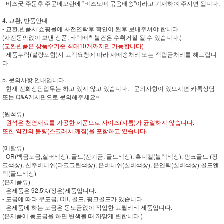
- 비즈굿 주문후 주문메모란에 "비즈도매 묶음배송"이라고 기재하여 주시면 됩니다.
4. 교환, 반품안내
- 교환,반품시 쇼핑몰에 사전연락후 확인이 된후 보내주셔야 합니다.
(사전동의없이 보낸 상품, 타택배착불건은 수취거절 될 수 있습니다.)
(교환반품은 상품수기준 최대10개까지만 가능합니다)
- 제품누락(불량포함)시 고객요청에 따라 재배송처리 또는 적립금처리를 해드립니
다.
5. 문의사항 안내입니다.
- 현재 전화상담업무는 하고 있지 않고 있습니다. - 문의사항이 있으시면 카톡상담
또는 Q&A게시판으로 문의해주세요~
(원석류)
- 원석은 천연재료를 가공한 제품으로 사이즈(지름)가 균일하지 않습니다.
또한 약간의 불량(스크래치,깨짐)을 포함하고 있습니다.
(메탈류)
- OR(백금도금,실버색상), 골드(전기금, 골드색상), 흑니켈(블랙색상), 핑크골드 (핑
크색상), 신주버니쉬(다크그린색상), 은버니쉬(실버색상), 은엔틱(실버색상) 골드엔
틱(골드색상)
(은제품류)
- 은제품은 92.5%(정은)제품입니다.
- 도금에 따라 무도금, OR, 골드, 핑크골드가 있습니다.
- 은제품에 하는 도금은 동도금없이 작업한 고퀄리티 제품입니다.
(은제품에 동도금을 하면 변색될 때 까맣게 변합니다.)