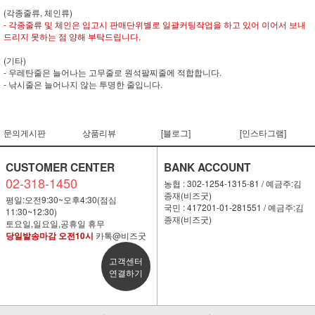
(각종줄류, 체인류)
- 각종줄류 및 체인은 입고시 판매단위별로 일괄커팅작업을 하고 있어 이어서 보내
드리지 못하는 점 양해 부탁드립니다.
(기타)
- 우레탄줄은 늘어나는 고무줄로 원석팔찌줄에 적합합니다.
- 낚시줄은 늘어나지 않는 투명한 줄입니다.
문의게시판
상품리뷰
[블로그]
[인스타그램]
CUSTOMER CENTER
BANK ACCOUNT
02-318-1450
농협 : 302-1254-1315-81 / 예금주:김
종재(비즈굿)
평일:오전9:30~오후4:30(점심
국민 : 417201-01-281551 / 예금주:김
11:30~12:30)
종재(비즈굿)
토요일,일요일,공휴일 휴무
당일발송마감 오전10시
카톡@비즈굿
고객센터
연결하기