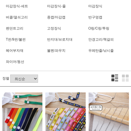
마감장식-세트
마감장식-줄
마감장식
버클/열쇠고리
종캡/마감캡
반구멍캡
펜던트고리
고정장식
O링/C링/투링
T핀/9핀/볼핀
반지대/브로치대
안경고리/책갈피
헤어부자재
볼펜/파우치
우레탄줄/낚시줄
와이어/동선
정렬