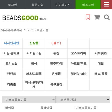
로그인
회원가입
마이페이지
비즈도매
악세사리부자재
마스크목걸이줄
디자인제안
신상품
( 볼꾸 )
키링/폰재료
써지컬스틸
귀침
오스트리아
시드캣츠
크리스탈
원석
진주/자개
아크릴/우드
메탈
팬던트
파츠/그립톡
은제품
체인(chain)
태슬/폼폼
악세사리부자
각종줄
공구포장
재
팔찌줄
목걸이줄
마스크목걸이줄