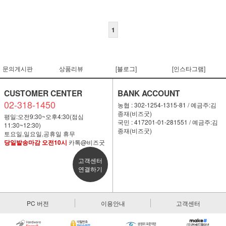
1
문의게시판
상품리뷰
[블로그]
[인스타그램]
CUSTOMER CENTER
BANK ACCOUNT
02-318-1450
농협 : 302-1254-1315-81 / 예금주:김
종재(비즈굿)
평일:오전9:30~오후4:30(점심
국민 : 417201-01-281551 / 예금주:김
11:30~12:30)
종재(비즈굿)
토요일,일요일,공휴일 휴무
당일발송마감 오전10시
카톡@비즈굿
고객센터
연결하기
PC 버전
이용안내
고객센터