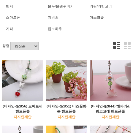
반지
볼꾸/볼펜꾸미기
키링/가방고리
스마트폰
지비츠
마스크줄
기타
팁노하우
정렬
(디자인-g2856) 모찌토끼
(디자인-g2851) 비즈꽃화
(디자인-g2844) 해파리&
핸드폰줄
분 핸드폰줄
핑크고래 핸드폰줄
디자인제안
디자인제안
디자인제안