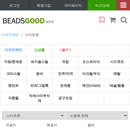
로그인
회원가입
마이페이지
비즈도매
디자인제안
스마트폰
디자인제안
신상품
( 볼꾸 )
키링/폰재료
써지컬스틸
귀침
오스트리아
시드캣츠
크리스탈
원석
진주/자개
아크릴/우드
메탈
팬던트
파츠/그립톡
은제품
체인(chain)
태슬/폼폼
악세사리부자
각종줄
공구포장
재
귀걸이
목걸이
팔찌