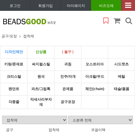
로그인
회원가입
마이페이지
비즈도매
공구/포장
접착제
디자인제안
신상품
( 볼꾸 )
키링/폰재료
써지컬스틸
귀침
오스트리아
시드캣츠
크리스탈
원석
진주/자개
아크릴/우드
메탈
팬던트
파츠/그립톡
은제품
체인(chain)
태슬/폼폼
악세사리부자
각종줄
공구포장
재
공구
접착제
귀걸이택