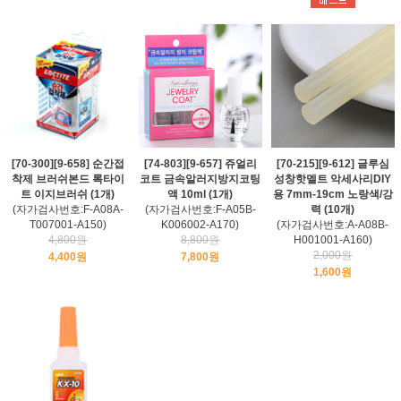
[70-300][9-658] 순간접
[74-803][9-657] 쥬얼리
[70-215][9-612] 글루심
착제 브러쉬본드 록타이
코트 금속알러지방지코팅
성창핫멜트 악세사리DIY
트 이지브러쉬 (1개)
액 10ml (1개)
용 7mm-19cm 노랑색/강
(자가검사번호:F-A08A-
(자가검사번호:F-A05B-
력 (10개)
T007001-A150)
K006002-A170)
(자가검사번호:A-A08B-
4,800원
8,800원
H001001-A160)
2,000원
4,400원
7,800원
1,600원