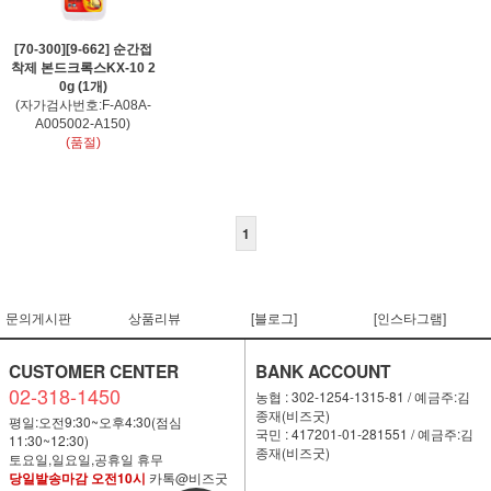
[70-300][9-662] 순간접
착제 본드크록스KX-10 2
0g (1개)
(자가검사번호:F-A08A-
A005002-A150)
(품절)
1
문의게시판
상품리뷰
[블로그]
[인스타그램]
CUSTOMER CENTER
BANK ACCOUNT
02-318-1450
농협 : 302-1254-1315-81 / 예금주:김
종재(비즈굿)
평일:오전9:30~오후4:30(점심
국민 : 417201-01-281551 / 예금주:김
11:30~12:30)
종재(비즈굿)
토요일,일요일,공휴일 휴무
당일발송마감 오전10시
카톡@비즈굿