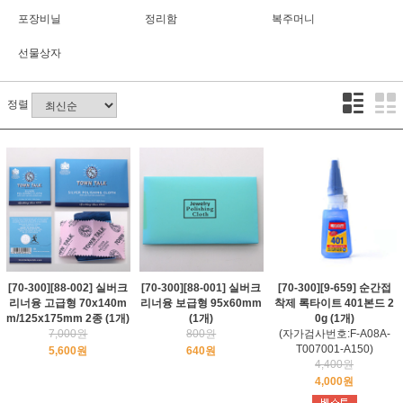
포장비닐
정리함
복주머니
선물상자
정렬
[70-300][88-002] 실버크
[70-300][88-001] 실버크
[70-300][9-659] 순간접
리너융 고급형 70x140m
리너융 보급형 95x60mm
착제 록타이트 401본드 2
m/125x175mm 2종 (1개)
(1개)
0g (1개)
7,000원
800원
(자가검사번호:F-A08A-
T007001-A150)
5,600원
640원
4,400원
4,000원