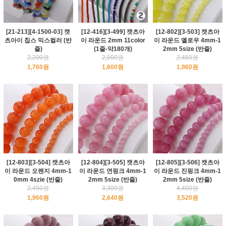
[21-213][4-1500-03] 캣
[12-416][3-499] 캣츠아
[12-802][3-503] 캣츠아
츠아이 칩스 믹스컬러 (반
이 라운드 2mm 11color
이 라운드 옐로우 4mm-1
줄)
(1줄-약180개)
2mm 5size (반줄)
2,200원
2,000원
2,450원
1,760원
1,600원
1,960원
[12-803][3-504] 캣츠아
[12-804][3-505] 캣츠아
[12-805][3-506] 캣츠아
이 라운드 오렌지 4mm-1
이 라운드 연핑크 4mm-1
이 라운드 진핑크 4mm-1
0mm 4szie (반줄)
2mm 5size (반줄)
2mm 5size (반줄)
2,450원
3,300원
4,400원
1,960원
2,640원
3,520원