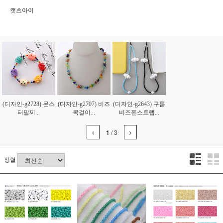
캣츠아이
(디자인-g2728) 몬스
(디자인-g2707) 비즈
(디자인-g2643) 구름
터팔찌...
목걸이...
비즈폰스트랩...
1
/
3
정렬