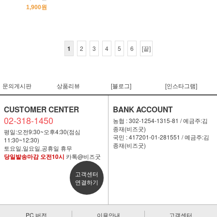
1,900원
1
2
3
4
5
6
[끝]
문의게시판
상품리뷰
[블로그]
[인스타그램]
CUSTOMER CENTER
BANK ACCOUNT
02-318-1450
농협 : 302-1254-1315-81 / 예금주:김
종재(비즈굿)
평일:오전9:30~오후4:30(점심
국민 : 417201-01-281551 / 예금주:김
11:30~12:30)
종재(비즈굿)
토요일,일요일,공휴일 휴무
당일발송마감 오전10시
카톡@비즈굿
고객센터
연결하기
PC 버전
이용안내
고객센터