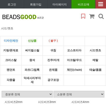
로그인
회원가입
마이페이지
비즈도매
시드/캣츠
디자인제안
신상품
( 볼꾸 )
키링/폰재료
써지컬스틸
귀침
오스트리아
시드캣츠
크리스탈
원석
진주/자개
아크릴/우드
메탈
팬던트
파츠/그립톡
은제품
체인(chain)
태슬/폼폼
악세사리부자
각종줄
공구포장
재
시드비즈2mm
시드비즈3mm
시드비즈4mm