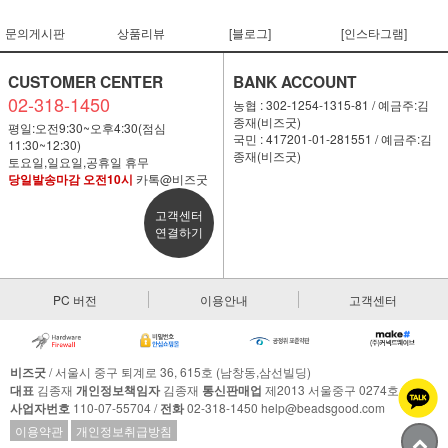
문의게시판
상품리뷰
[블로그]
[인스타그램]
CUSTOMER CENTER
BANK ACCOUNT
02-318-1450
농협 : 302-1254-1315-81 / 예금주:김
종재(비즈굿)
평일:오전9:30~오후4:30(점심
국민 : 417201-01-281551 / 예금주:김
11:30~12:30)
종재(비즈굿)
토요일,일요일,공휴일 휴무
당일발송마감 오전10시
카톡@비즈굿
고객센터
연결하기
PC 버전
이용안내
고객센터
비즈굿
/ 서울시 중구 퇴계로 36, 615호 (남창동,삼선빌딩)
대표
김종재
개인정보책임자
김종재
통신판매업
제2013 서울중구 0274호
사업자번호
110-07-55704 /
전화
02-318-1450 help@beadsgood.com
이용약관
개인정보취급방침