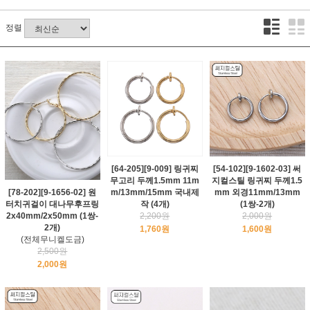
정렬
[64-205][9-009] 링귀찌
[54-102][9-1602-03] 써
무고리 두께1.5mm 11m
지컬스틸 링귀찌 두께1.5
m/13mm/15mm 국내제
mm 외경11mm/13mm
[78-202][9-1656-02] 원
작 (4개)
(1쌍-2개)
터치귀걸이 대나무후프링
2,200원
2,000원
2x40mm/2x50mm (1쌍-
2개)
1,760원
1,600원
(전체무니켈도금)
2,500원
2,000원