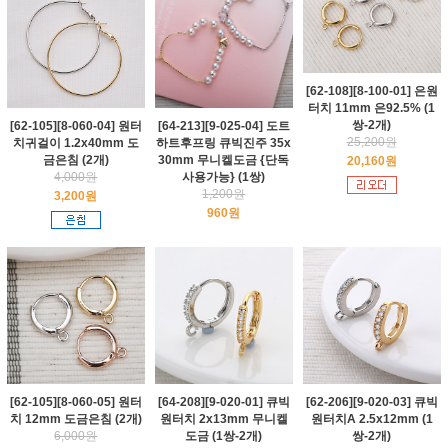
[62-108][8-100-01] 은원
터치 11mm 은92.5% (1
쌍-2개)
[62-105][8-060-04] 원터
[64-213][9-025-04] 도트
25,200원
치귀걸이 1.2x40mm 도
하트후프링 큐빅진주 35x
금은침 (2개)
30mm 무니켈도금 {단독
20,160원
4,000원
사용가능} (1쌍)
1,200원
3,200원
960원
[62-105][8-060-05] 원터
[64-208][9-020-01] 큐빅
[62-206][9-020-03] 큐빅
치 12mm 도금은침 (2개)
원터치 2x13mm 무니켈
원터치A 2.5x12mm (1
6,000원
도금 (1쌍-2개)
쌍-2개)