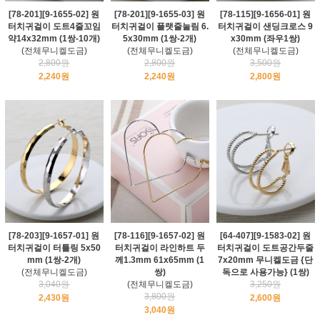
[78-201][9-1655-02] 원
[78-201][9-1655-03] 원
[78-115][9-1656-01] 원
터치귀걸이 도트4줄꼬임
터치귀걸이 플랫줄눌림 6.
터치귀걸이 샌딩크로스 9
약14x32mm (1쌍-10개)
5x30mm (1쌍-2개)
x30mm (좌우1쌍)
(전체무니켈도금)
(전체무니켈도금)
(전체무니켈도금)
2,800원
2,800원
3,500원
2,240원
2,240원
2,800원
[78-203][9-1657-01] 원
[78-116][9-1657-02] 원
[64-407][9-1583-02] 원
터치귀걸이 터틀링 5x50
터치귀걸이 라인하트 두
터치귀걸이 도트공간두줄
mm (1쌍-2개)
께1.3mm 61x65mm (1
7x20mm 무니켈도금 {단
(전체무니켈도금)
쌍)
독으로 사용가능} (1쌍)
3,040원
(전체무니켈도금)
3,250원
3,800원
2,430원
2,600원
3,040원