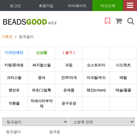
로그인
회원가입
마이페이지
비즈도매
기획전
링귀걸이
디자인제안
신상품
( 볼꾸 )
키링/폰재료
써지컬스틸
귀침
오스트리아
시드캣츠
크리스탈
원석
진주/자개
아크릴/우드
메탈
팬던트
파츠/그립톡
은제품
체인(chain)
태슬/폼폼
악세사리부자
각종줄
공구포장
재
링귀걸이
링귀침