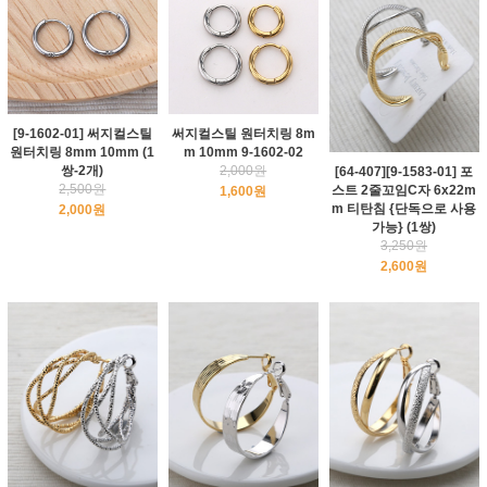
[9-1602-01] 써지컬스틸
써지컬스틸 원터치링 8m
원터치링 8mm 10mm (1
m 10mm 9-1602-02
쌍-2개)
2,000원
[64-407][9-1583-01] 포
2,500원
스트 2줄꼬임C자 6x22m
1,600원
m 티탄침 {단독으로 사용
2,000원
가능} (1쌍)
3,250원
2,600원