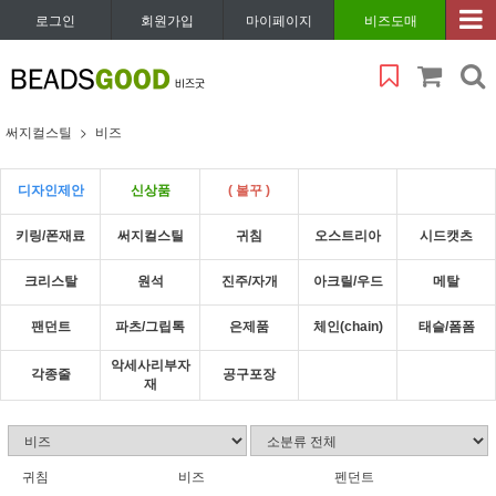
로그인
회원가입
마이페이지
비즈도매
써지컬스틸
비즈
디자인제안
신상품
( 볼꾸 )
키링/폰재료
써지컬스틸
귀침
오스트리아
시드캣츠
크리스탈
원석
진주/자개
아크릴/우드
메탈
팬던트
파츠/그립톡
은제품
체인(chain)
태슬/폼폼
악세사리부자
각종줄
공구포장
재
귀침
비즈
펜던트