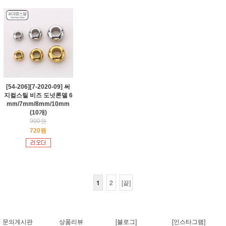
[54-206][7-2020-09] 써
지컬스틸 비즈 도넛론델 6
mm/7mm/8mm/10mm
(10개)
900원
720원
1
2
[끝]
문의게시판
상품리뷰
[블로그]
[인스타그램]