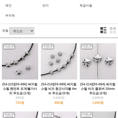
체인
반지
목걸이줄
부자재
정렬
[54-215][55-096] 써지컬
[54-214][55-089] 써지컬
[54-214][55-084] 써지컬
스틸 펜던트 조개/불가사
스틸 비즈 둥근사각볼 4m
스틸 비즈 클로버 10mm
리 무도금 (1개)
m 무도금 (5개)
무도금 (2개)
900원
1,100원
2,000원
720원
880원
1,600원