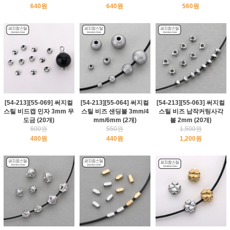
640원
640원
560원
[54-213][55-069] 써지컬
[54-213][55-064] 써지컬
[54-213][55-063] 써지컬
스틸 비드캡 민자 3mm 무
스틸 비즈 샌딩볼 3mm/4
스틸 비즈 납작커팅사각
도금 (20개)
mm/6mm (2개)
볼 2mm (20개)
600원
550원
1,500원
480원
440원
1,200원