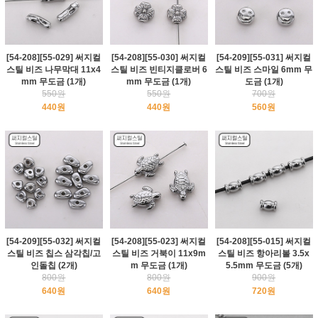
[54-208][55-029] 써지컬
[54-208][55-030] 써지컬
[54-209][55-031] 써지컬
스틸 비즈 나무막대 11x4
스틸 비즈 빈티지클로버 6
스틸 비즈 스마일 6mm 무
mm 무도금 (1개)
mm 무도금 (1개)
도금 (1개)
550원
550원
700원
440원
440원
560원
[54-209][55-032] 써지컬
[54-208][55-023] 써지컬
[54-208][55-015] 써지컬
스틸 비즈 칩스 삼각칩/고
스틸 비즈 거북이 11x9m
스틸 비즈 항아리볼 3.5x
인돌칩 (2개)
m 무도금 (1개)
5.5mm 무도금 (5개)
800원
800원
900원
640원
640원
720원