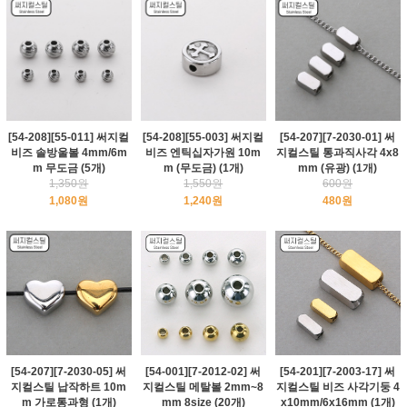
[54-208][55-011] 써지컬
[54-208][55-003] 써지컬
[54-207][7-2030-01] 써
비즈 솔방울볼 4mm/6m
비즈 엔틱십자가원 10m
지컬스틸 통과직사각 4x8
m 무도금 (5개)
m (무도금) (1개)
mm (유광) (1개)
1,350원
1,550원
600원
1,080원
1,240원
480원
[54-207][7-2030-05] 써
[54-001][7-2012-02] 써
[54-201][7-2003-17] 써
지컬스틸 납작하트 10m
지컬스틸 메탈볼 2mm~8
지컬스틸 비즈 사각기둥 4
m 가로통과형 (1개)
mm 8size (20개)
x10mm/6x16mm (1개)