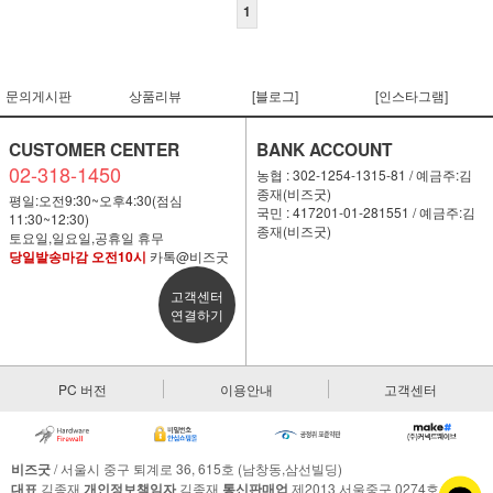
1
문의게시판
상품리뷰
[블로그]
[인스타그램]
CUSTOMER CENTER
BANK ACCOUNT
02-318-1450
농협 : 302-1254-1315-81 / 예금주:김
종재(비즈굿)
평일:오전9:30~오후4:30(점심
국민 : 417201-01-281551 / 예금주:김
11:30~12:30)
종재(비즈굿)
토요일,일요일,공휴일 휴무
당일발송마감 오전10시
카톡@비즈굿
고객센터
연결하기
PC 버전
이용안내
고객센터
비즈굿
/ 서울시 중구 퇴계로 36, 615호 (남창동,삼선빌딩)
대표
김종재
개인정보책임자
김종재
통신판매업
제2013 서울중구 0274호