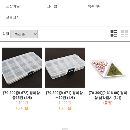
포장비닐
정리함
복주머니
선물상자
정렬
[70-300][9-672] 정리함-
[70-300][9-671] 정리함-
[70-300][9-616-00] 정리
중15칸 (1개)
소10칸 (1개)
함 삼각접시 (1개)
2,150원
1,400원
(품절)
1,940원
1,260원