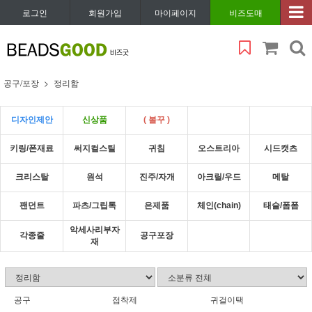
로그인
회원가입
마이페이지
비즈도매
공구/포장
정리함
디자인제안
신상품
( 볼꾸 )
키링/폰재료
써지컬스틸
귀침
오스트리아
시드캣츠
크리스탈
원석
진주/자개
아크릴/우드
메탈
팬던트
파츠/그립톡
은제품
체인(chain)
태슬/폼폼
악세사리부자
각종줄
공구포장
재
공구
접착제
귀걸이택