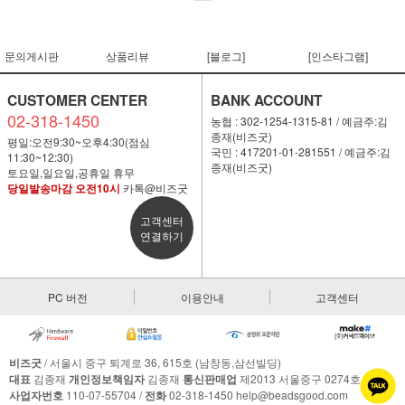
문의게시판
상품리뷰
[블로그]
[인스타그램]
CUSTOMER CENTER
BANK ACCOUNT
02-318-1450
농협 : 302-1254-1315-81 / 예금주:김
종재(비즈굿)
평일:오전9:30~오후4:30(점심
국민 : 417201-01-281551 / 예금주:김
11:30~12:30)
종재(비즈굿)
토요일,일요일,공휴일 휴무
당일발송마감 오전10시
카톡@비즈굿
고객센터
연결하기
PC 버전
이용안내
고객센터
비즈굿
/ 서울시 중구 퇴계로 36, 615호 (남창동,삼선빌딩)
대표
김종재
개인정보책임자
김종재
통신판매업
제2013 서울중구 0274호
사업자번호
110-07-55704 /
전화
02-318-1450 help@beadsgood.com