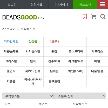
로그인
회원가입
마이페이지
비즈도매
오스트리아
부착형스톤
디자인제안
신상품
( 볼꾸 )
키링/폰재료
써지컬스틸
귀침
오스트리아
시드캣츠
크리스탈
원석
진주/자개
아크릴/우드
메탈
팬던트
파츠/그립톡
은제품
체인(chain)
태슬/폼폼
악세사리부자
각종줄
공구포장
재
진주
펜던트
부착형스톤