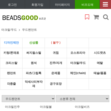
로그인
회원가입
마이페이지
비즈도매
아크릴/우드
우드펜던트
디자인제안
신상품
( 볼꾸 )
키링/폰재료
써지컬스틸
귀침
오스트리아
시드캣츠
크리스탈
원석
진주/자개
아크릴/우드
메탈
팬던트
파츠/그립톡
은제품
체인(chain)
태슬/폼폼
악세사리부자
각종줄
공구포장
재
아크릴진주
아크릴볼
아크릴비즈