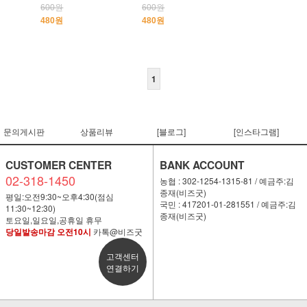
600원
600원
480원
480원
1
문의게시판
상품리뷰
[블로그]
[인스타그램]
CUSTOMER CENTER
BANK ACCOUNT
02-318-1450
농협 : 302-1254-1315-81 / 예금주:김
종재(비즈굿)
평일:오전9:30~오후4:30(점심
국민 : 417201-01-281551 / 예금주:김
11:30~12:30)
종재(비즈굿)
토요일,일요일,공휴일 휴무
당일발송마감 오전10시
카톡@비즈굿
고객센터
연결하기