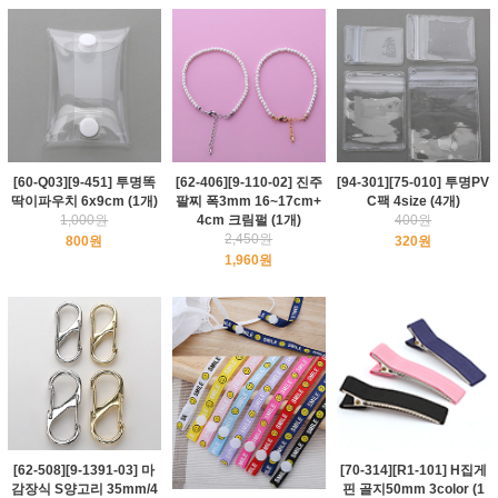
[60-Q03][9-451] 투명똑
[62-406][9-110-02] 진주
[94-301][75-010] 투명PV
딱이파우치 6x9cm (1개)
팔찌 폭3mm 16~17cm+
C팩 4size (4개)
1,000원
4cm 크림펄 (1개)
400원
2,450원
800원
320원
1,960원
[62-508][9-1391-03] 마
[70-314][R1-101] H집게
감장식 S양고리 35mm/4
핀 골지50mm 3color (1