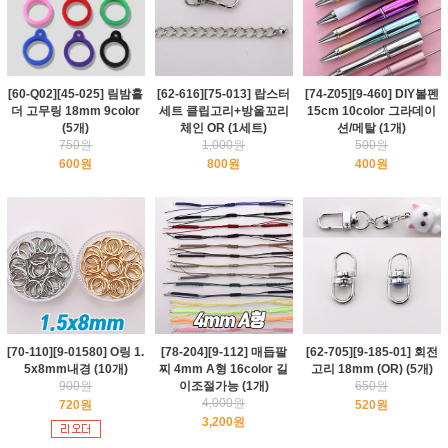
[60-Q02][45-025] 림밤홀
[62-616][75-013] 랍스터
[74-Z05][9-460] DIY볼펜
더 고무링 18mm 9color
세트 클립고리+방울꼬리
15cm 10color 그라데이
(5개)
체인 OR (1세트)
션/메탈 (1개)
750원
1,000원
500원
600원
800원
400원
[70-110][9-01580] O링 1.
[78-204][9-112] 매듭팔
[62-705][9-185-01] 회전
5x8mm내경 (10개)
찌 4mm A형 16color 길
고리 18mm (OR) (5개)
900원
이조절가능 (1개)
650원
4,000원
720원
520원
3,200원