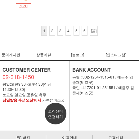
1
2
3
4
5
6
[끝]
문의게시판
상품리뷰
[블로그]
[인스타그램]
CUSTOMER CENTER
BANK ACCOUNT
02-318-1450
농협 : 302-1254-1315-81 / 예금주:김
종재(비즈굿)
평일:오전9:30~오후4:30(점심
국민 : 417201-01-281551 / 예금주:김
11:30~12:30)
종재(비즈굿)
토요일,일요일,공휴일 휴무
당일발송마감 오전10시
카톡@비즈굿
고객센터
연결하기
PC 버전
이용안내
고객센터