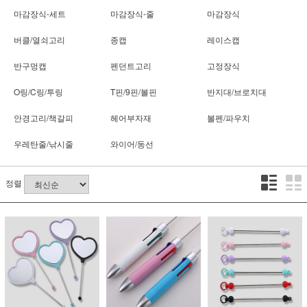
마감장식-세트
마감장식-줄
마감장식
버클/열쇠고리
종캡
레이스캡
반구멍캡
펜던트고리
고정장식
O링/C링/투링
T핀/9핀/볼핀
반지대/브로치대
안경고리/책갈피
헤어부자재
볼펜/파우치
우레탄줄/낚시줄
와이어/동선
정렬