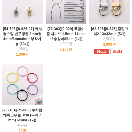
[54-706][8-925-07] 써지
[76-303][9-929] 목걸이
[62-605][9-246] 클립고
컬스틸 반구멍캡 3mm컵
줄 자가드 1.5mm 11colo
리2 13x32mm (5개)
4mm/6mm/8mm부착가
r / 총길이80cm (1개)
2,500원
능 (10개)
4,000원
2,000원
1,250원
3,200원
1,000원
[70-313][R1-005] 부착형
헤어고무줄 3cm (두께 2
mm) 6color (1개)
100원
80원