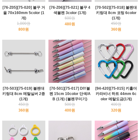
[76-Z05][75-020] 볼꾸 거
[76-Z06][75-021] 볼꾸 4
[70-502][75-018] 볼펜대
울 70x160mm 5color (1
색볼펜 3color (1개)
키링대 8cm 코팅 6color
개)
600원
(1개)
1,000원
450원
480원
800원
360원
[70-503][75-019] 볼펜대
[70-501][75-017] DIY볼
[94-420][75-015] 키홀더
키링대 8cm 메탈실버 2종
펜 15cm 10color 단색/A
카라비너 하트 44mm 6c
(1개)
B (1개) {볼펜꾸미기}
olor 메탈도금(1개)
450원
500원
400원
360원
400원
320원