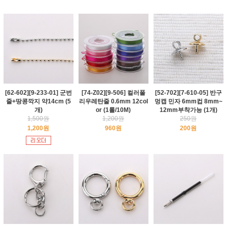
[62-602][9-233-01] 군번
[74-Z02][9-506] 컬러폴
[52-702][7-610-05] 반구
줄+땅콩깍지 약14cm (5
리우레탄줄 0.6mm 12col
멍캡 민자 6mm컵 8mm~
개)
or (1롤/10M)
12mm부착가능 (1개)
1,500원
1,200원
250원
1,200원
960원
200원