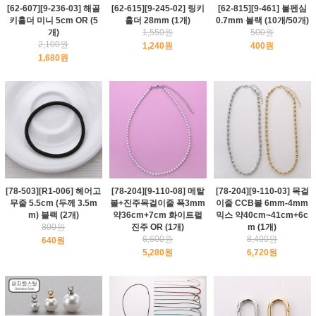
[62-607][9-236-03] 해골
[62-615][9-245-02] 링키
[62-815][9-461] 볼펜심
키홀더 미니 5cm OR (5
홀더 28mm (1개)
0.7mm 블랙 (10개/50개)
개)
1,550원
500원
2,100원
1,240원
400원
1,680원
[78-503][R1-006] 헤어고
[78-204][9-110-08] 메탈
[78-204][9-110-03] 목걸
무줄 5.5cm (두께 3.5m
볼+진주목걸이줄 폭3mm
이줄 CCB볼 6mm-4mm
m) 블랙 (2개)
약36cm+7cm 화이트펄
믹스 약40cm~41cm+6c
800원
진주 OR (1개)
m (1개)
6,600원
8,400원
640원
5,280원
6,720원