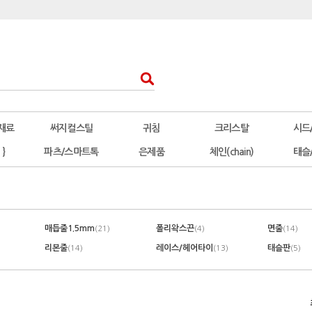
재료
써지컬스틸
귀침
크리스탈
시드
 }
파츠/스마트톡
은제품
체인(chain)
태슬
매듭줄1.5mm
폴리왁스끈
면줄
(21)
(4)
(14)
리본줄
레이스/헤어타이
태슬판
(14)
(13)
(5)