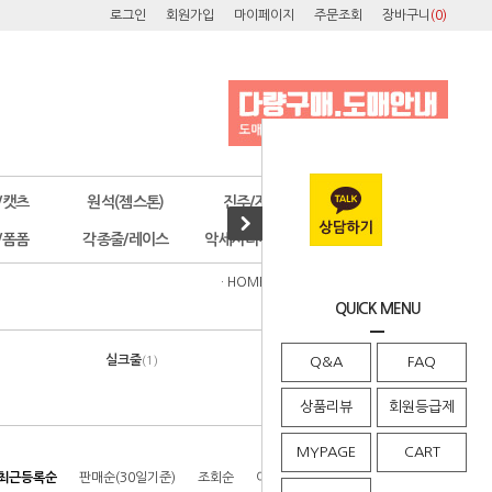
로그인
회원가입
마이페이지
주문조회
장바구니
(
0
)
/캣츠
원석(젬스톤)
진주/자개
오스트리아
/폼폼
각종줄/레이스
악세사리부자재
공구/포장
· HOME
>
각종줄/레이스
>
인조가죽줄
QUICK MENU
실크줄
소가죽줄
(1)
Q&A
(19)
FAQ
상품리뷰
회원등급제
MYPAGE
CART
최근등록순
판매순(30일기준)
조회순
이름순
높은가격순
낮은가격순