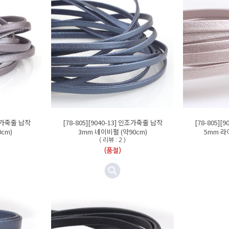
인조가죽줄 납작
[78-805][9040-13] 인조가죽줄 납작
[78-805][
cm)
3mm 네이비펄 (약90cm)
5mm 라
( 리뷰 : 2 )
(품절)