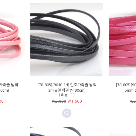
인조가죽줄 납작
[78-805][9040-14] 인조가죽줄 납작
[78-805][
0cm)
3mm 블랙펄 (약90cm)
5mm 
( 리뷰 : 1 )
00
￦2,000
￦
1,600
￦2