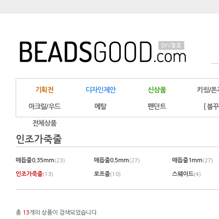
기획전
디자인제안
신상품
키링/폰
아크릴/우드
메탈
펜던트
{ 볼꾸
전체상품
인조가죽줄
매듭줄0.35mm
매듭줄0.5mm
매듭줄1mm
(23)
(27)
(27)
인조가죽줄
로프줄
스웨이드
(13)
(10)
(4)
총
13
개의 상품이 검색되었습니다.