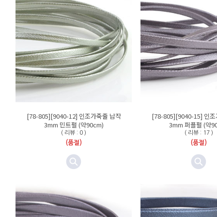
[78-805][9040-12] 인조가죽줄 납작
[78-805][9040-15] 
3mm 민트펄 (약90cm)
3mm 퍼플펄 (약90
( 리뷰 : 0 )
( 리뷰 : 17 )
(품절)
(품절)