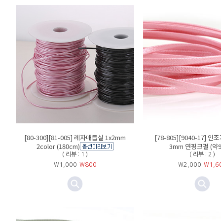
[80-300][81-005] 레자매듭실 1x2mm
[78-805][9040-17] 
2color (180cm)
3mm 연핑크펄 (약9
( 리뷰 : 1 )
( 리뷰 : 2 )
￦1,000
￦
800
￦2,000
￦
1,6