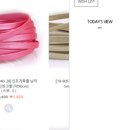
WISH LIST
TODAY'S VIEW
9040-28] 인조가죽줄 납작
[78-805][9040-21] 인조가죽줄 납작
진핑크펄 (약90cm)
5mm 베이지펄 (약90cm)
( 리뷰 : 0 )
( 리뷰 : 1 )
,400
￦
1,920
￦2,400
￦
1,920