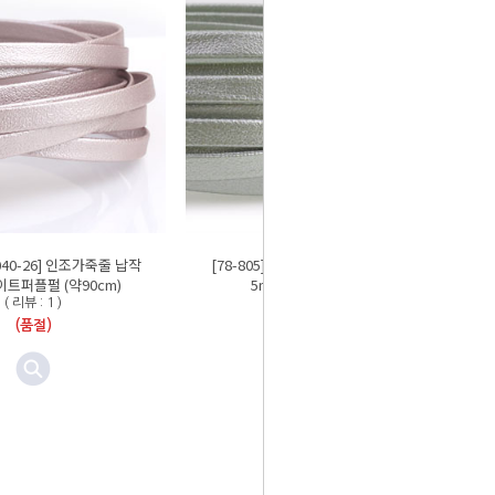
9040-26] 인조가죽줄 납작
[78-805][9040-22] 인조가죽줄 납작
이트퍼플펄 (약90cm)
5mm 민트펄 (약90cm)
( 리뷰 : 1 )
( 리뷰 : 13 )
(품절)
(품절)