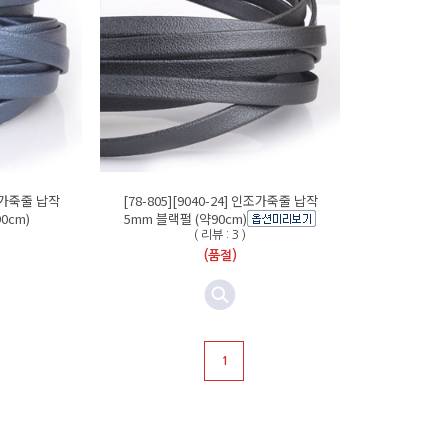
인조가죽줄 납작
[78-805][9040-24] 인조가죽줄 납작
0cm)
5mm 블랙펄 (약90cm)
( 리뷰 : 3 )
(품절)
1