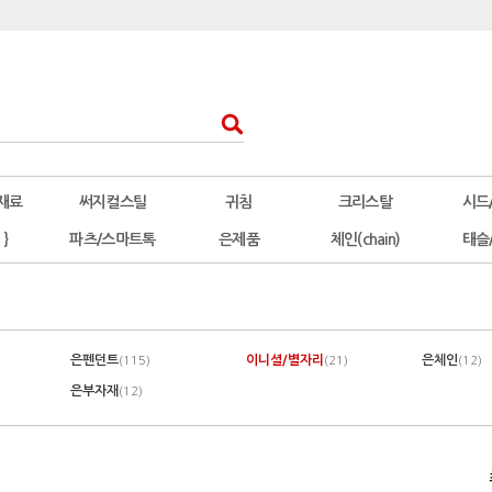
재료
써지컬스틸
귀침
크리스탈
시드
 }
파츠/스마트톡
은제품
체인(chain)
태슬
은펜던트
이니셜/별자리
은체인
(115)
(21)
(12)
은부자재
(12)