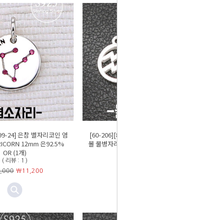
-199-24] 은참 별자리코인 염
[60-206][8-199-01] 은펜던트 별자리심
ICORN 12mm 은92.5%
볼 물병자리 8mm 은92.5% 무도금 (1개)
OR (1개)
( 리뷰 : 1 )
( 리뷰 : 1 )
￦5,500
￦
4,400
,000
￦
11,200