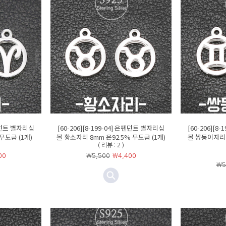
은펜던트 별자리심
[60-206][8-199-04] 은펜던트 별자리심
[60-206][8
무도금 (1개)
볼 황소자리 8mm 은92.5% 무도금 (1개)
볼 쌍둥이자리 
( 리뷰 : 2 )
00
￦5,500
￦
4,400
￦5