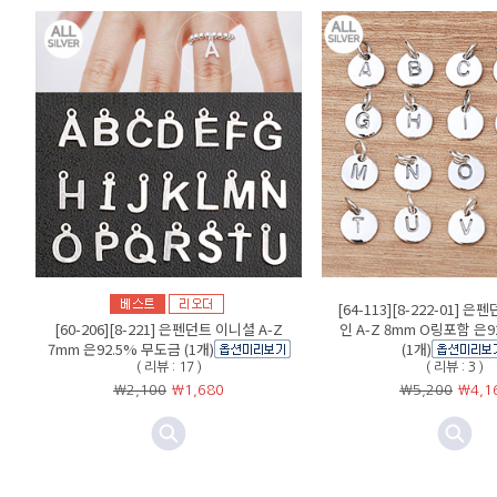
[64-113][8-222-01] 
[60-206][8-221] 은펜던트 이니셜 A-Z
인 A-Z 8mm O링포함 은9
7mm 은92.5% 무도금 (1개)
(1개)
( 리뷰 : 17 )
( 리뷰 : 3 )
￦2,100
￦
1,680
￦5,200
￦
4,1