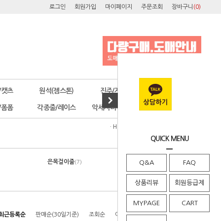
로그인
회원가입
마이페이지
주문조회
장바구니
(
0
)
/캣츠
원석(젬스톤)
진주/자개
오스트리아
/폼폼
각종줄/레이스
악세사리부자재
공구/포장
· HOME
>
은제품
>
이니셜/별자리
QUICK MENU
은목걸이줄
은팔찌줄
(7)
Q&A
(12)
FAQ
상품리뷰
회원등급제
MYPAGE
CART
최근등록순
판매순(30일기준)
조회순
이름순
높은가격순
낮은가격순