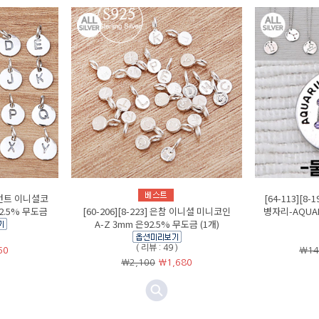
은펜던트 이니셜코
[64-113][8
2.5% 무도금
[60-206][8-223] 은참 이니셜 미니코인
병자리-AQUAR
A-Z 3mm 은92.5% 무도금 (1개)
( 리뷰 : 49 )
60
￦14
￦2,100
￦
1,680