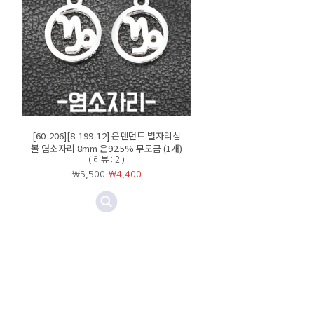
[60-206][8-199-12] 은펜던트 별자리심
볼 염소자리 8mm 은92.5% 무도금 (1개)
( 리뷰 : 2 )
￦5,500
￦
4,400