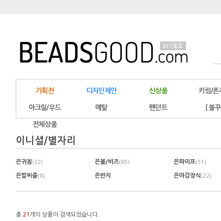
기획전
디자인제안
신상품
키링/폰
아크릴/우드
메탈
펜던트
{ 볼꾸
전체상품
이니셜/별자리
은귀침
은볼/비즈
은파이프
(22)
(65)
(11)
은발찌줄
은반지
은마감장식
(8)
(22)
총
21
개의 상품이 검색되었습니다.