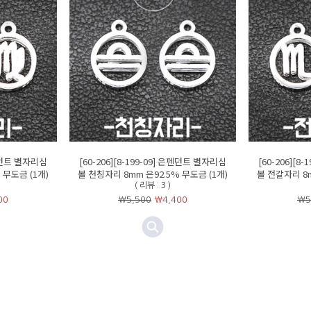
은펜던트 별자리심
[60-206][8-199-09] 은펜던트 별자리심
[60-206][8
 무도금 (1개)
볼 천칭자리 8mm 은92.5% 무도금 (1개)
볼 전갈자리 8m
( 리뷰 : 3 )
00
￦5,500
￦
4,400
￦5