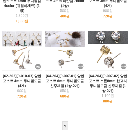
란포스트 6mm 무니켈침
스트 4mm 티탄침 7color
포스트 3mm 무니켈도금
4color {귀걸이재료} (1
(1쌍)
(4개)
쌍)
500원
900원
1,350원
400원
720원
1,080원
[62-203][9-010-03] 알란
[64-204][9-007-01] 알란
[64-204][9-007-02] 알란
포스트 4mm 무니켈도금
포스트 6mm 무니켈도금
포스트 스톤8mm 한고리
(4개)
신주재질 (1쌍-2개)
무니켈도금 신주재질 (1
900원
850원
쌍-2개)
1,100원
720원
680원
880원
1