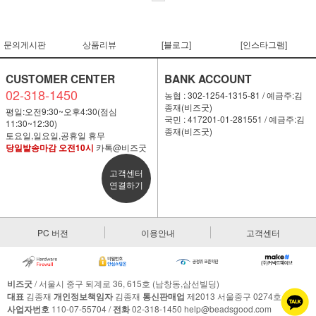
문의게시판
상품리뷰
[블로그]
[인스타그램]
CUSTOMER CENTER
BANK ACCOUNT
02-318-1450
농협 : 302-1254-1315-81 / 예금주:김
종재(비즈굿)
평일:오전9:30~오후4:30(점심
국민 : 417201-01-281551 / 예금주:김
11:30~12:30)
종재(비즈굿)
토요일,일요일,공휴일 휴무
당일발송마감 오전10시
카톡@비즈굿
고객센터
연결하기
PC 버전
이용안내
고객센터
비즈굿
/ 서울시 중구 퇴계로 36, 615호 (남창동,삼선빌딩)
대표
김종재
개인정보책임자
김종재
통신판매업
제2013 서울중구 0274호
사업자번호
110-07-55704 /
전화
02-318-1450 help@beadsgood.com